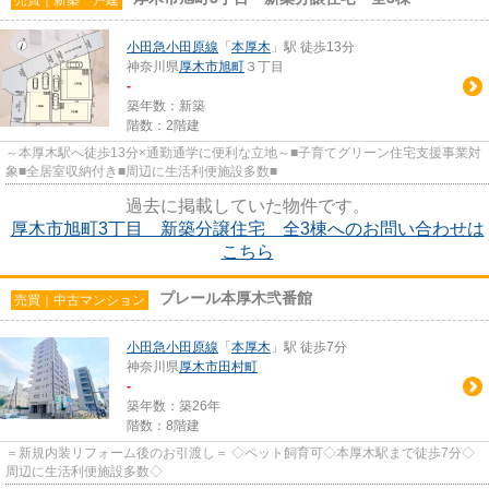
小田急小田原線
「
本厚木
」駅 徒歩13分
神奈川県
厚木市
旭町
３丁目
-
築年数：新築
階数：2階建
～本厚木駅へ徒歩13分×通勤通学に便利な立地～■子育てグリーン住宅支援事業対
象■全居室収納付き■周辺に生活利便施設多数■
過去に掲載していた物件です。
厚木市旭町3丁目 新築分譲住宅 全3棟へのお問い合わせは
こちら
プレール本厚木弐番館
売買｜中古マンション
小田急小田原線
「
本厚木
」駅 徒歩7分
神奈川県
厚木市
田村町
-
築年数：築26年
階数：8階建
＝新規内装リフォーム後のお引渡し＝ ◇ペット飼育可◇本厚木駅まで徒歩7分◇
周辺に生活利便施設多数◇