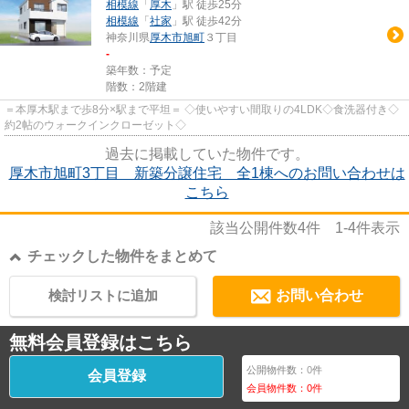
相模線
「
厚木
」駅 徒歩25分
相模線
「
社家
」駅 徒歩42分
神奈川県
厚木市
旭町
３丁目
-
築年数：予定
階数：2階建
＝本厚木駅まで歩8分×駅まで平坦＝ ◇使いやすい間取りの4LDK◇食洗器付き◇
約2帖のウォークインクローゼット◇
過去に掲載していた物件です。
厚木市旭町3丁目 新築分譲住宅 全1棟へのお問い合わせは
こちら
該当公開件数
4
件
1-4
件表示
チェックした物件をまとめて
検討リストに追加
お問い合わせ
無料会員登録はこちら
公開物件数：
0
件
会員登録
会員物件数：
0
件