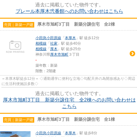
過去に掲載していた物件です。
プレール本厚木弐番館へのお問い合わせはこちら
厚木市旭町3丁目 新築分譲住宅 全2棟
売買｜新築一戸建
小田急小田原線
「
本厚木
」駅 徒歩12分
相模線
「
社家
」駅 徒歩40分
相模線
「
厚木
」駅 徒歩25分
神奈川県
厚木市
旭町
３丁目
-
築年数：新築
階数：2階建
＝本厚木駅徒歩12分＝ ◇通勤通学に便利な立地◇勾配天井の為開放感あり◇周辺
に生活利便施設多数◇
過去に掲載していた物件です。
厚木市旭町3丁目 新築分譲住宅 全2棟へのお問い合わせは
こちら
厚木市旭町3丁目 新築分譲住宅 全1棟
売買｜新築一戸建
小田急小田原線
「
本厚木
」駅 徒歩8分