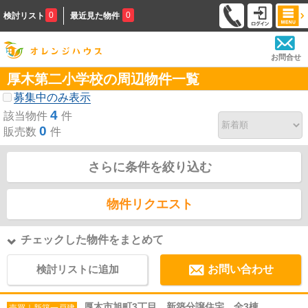
0
0
検討リスト
最近見た物件
お問合せ
厚木第二小学校の周辺物件一覧
募集中のみ表示
4
該当物件
件
0
販売数
件
さらに条件を絞り込む
物件リクエスト
チェックした物件をまとめて
検討リストに追加
お問い合わせ
厚木市旭町3丁目 新築分譲住宅 全3棟
売買｜新築一戸建