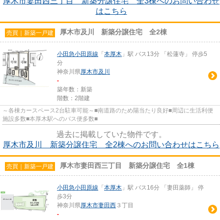
厚木市妻田西三丁目 新築分譲住宅 全3棟へのお問い合わせ
はこちら
厚木市及川 新築分譲住宅 全2棟
売買｜新築一戸建
小田急小田原線
「
本厚木
」駅 バス13分 「松蓮寺」 停歩5
分
神奈川県
厚木市
及川
-
築年数：新築
階数：2階建
～各棟カースペース2台駐車可能～■南道路のため陽当たり良好■周辺に生活利便
施設多数■本厚木駅へのバス便多数■
過去に掲載していた物件です。
厚木市及川 新築分譲住宅 全2棟へのお問い合わせはこちら
厚木市妻田西三丁目 新築分譲住宅 全1棟
売買｜新築一戸建
小田急小田原線
「
本厚木
」駅 バス16分 「妻田薬師」 停
歩3分
神奈川県
厚木市
妻田西
３丁目
-