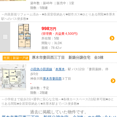
築年数：築46年 ｜販売中：
1室
階数：5階建
～内装新規リフォーム済み～■各居室収納あり■都市ガス■ゆとりある間取■本厚木
駅へのバス便多数■
998
万
円
(管理費・共益費 4,500円)
所在階：5階
間取り：3LDK
面積：78.42㎡
厚木市妻田西三丁目 新築分譲住宅 全3棟
売買｜新築一戸建
小田急小田原線
「
本厚木
」駅 バス12分 「妻田薬師」 停
歩5分
神奈川県
厚木市
妻田西
３丁目
-
築年数：予定
階数：2階建
～小学校まで徒歩2分×通学に安心な立地～■各棟カースペース2台駐車可能■ゆと
りある間取■全居室収納あり■本厚木駅までバス便多数■
過去に掲載していた物件です。