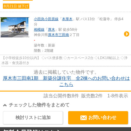
8月21日 値下げ
小田急小田原線
「
本厚木
」駅 バス13分 「松蓮寺」 停歩4
分
相模線
「
厚木
」駅 徒歩58分
神奈川県
厚木市
三田南
２丁目
-
築年数：新築
階数：2階建
【小学校徒歩10分以内】 ◇バス便多数 ◇カースペース2台 ◇LDK18帖以上 ◇浄
水器・食洗器付き
過去に掲載していた物件です。
厚木市三田南1期 新築分譲住宅 全2棟へのお問い合わせは
こちら
該当公開件数
8
件 販売数
2
件
1-8
件表示
チェックした物件をまとめて
検討リストに追加
お問い合わせ