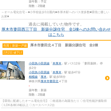
築年数：予定
階数：2階建
～オール電化住宅～■小学校徒歩5分圏内■本厚木駅へのバス便多数■環境に優しい
お家■
過去に掲載していた物件です。
厚木市妻田西三丁目 新築分譲住宅 全1棟へのお問い合わせ
はこちら
厚木市妻田北４丁目 新築分譲住宅 全2棟
売買｜新築一戸建
2月2日 値下げ
小田急小田原線
「
本厚木
」駅 バス12分 「妻田薬師」 停
歩2分
小田急小田原線
「
本厚木
」駅 徒歩47分
相模線
「
厚木
」駅 徒歩56分
神奈川県
厚木市
妻田北
４丁目
-
築年数：新築
階数：2階建
【環境に配慮したオール電化住宅】 ◇南道路の為陽当たり ◇住宅性能評価取得
◇LDK各棟16帖以上 ◇カースペース2台