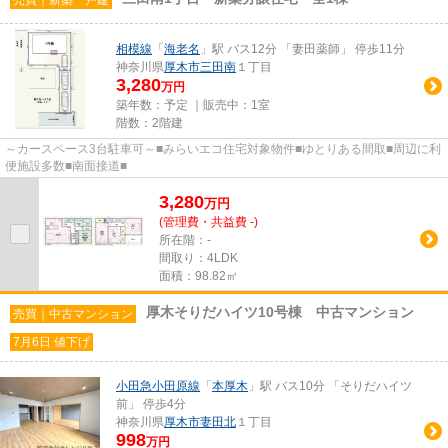
相模線
「
海老名
」駅 バス12分 「妻田薬師」 停歩11分
神奈川県
厚木市
三田南
１丁目
3,280
万円
築年数：予定 ｜販売中：
1室
階数：2階建
～カースペース3台駐車可～■みらいエコ住宅対象物件■ゆとりある間取■周辺に利
便施設多数■南面接道■
3,280
万
円
(管理費・共益費 -)
所在階：-
間取り：4LDK
面積：98.82㎡
厚木そりだハイツ10号棟 中古マンション
売買｜中古マンション
7月6日 値下げ
小田急小田原線
「
本厚木
」駅 バス10分 「そりだハイツ
前」 停歩4分
神奈川県
厚木市
妻田北
１丁目
998
万円