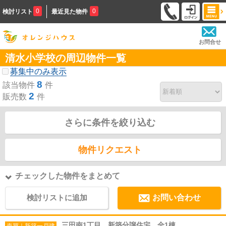
0
0
検討リスト
最近見た物件
お問合せ
清水小学校の周辺物件一覧
募集中のみ表示
8
該当物件
件
2
販売数
件
さらに条件を絞り込む
物件リクエスト
チェックした物件をまとめて
検討リストに追加
お問い合わせ
三田南1丁目 新築分譲住宅 全1棟
売買｜新築一戸建