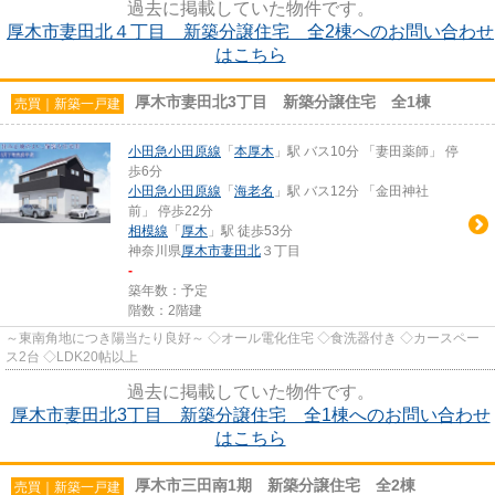
過去に掲載していた物件です。
厚木市妻田北４丁目 新築分譲住宅 全2棟へのお問い合わせ
はこちら
厚木市妻田北3丁目 新築分譲住宅 全1棟
売買｜新築一戸建
小田急小田原線
「
本厚木
」駅 バス10分 「妻田薬師」 停
歩6分
小田急小田原線
「
海老名
」駅 バス12分 「金田神社
前」 停歩22分
相模線
「
厚木
」駅 徒歩53分
神奈川県
厚木市
妻田北
３丁目
-
築年数：予定
階数：2階建
～東南角地につき陽当たり良好～ ◇オール電化住宅 ◇食洗器付き ◇カースペー
ス2台 ◇LDK20帖以上
過去に掲載していた物件です。
厚木市妻田北3丁目 新築分譲住宅 全1棟へのお問い合わせ
はこちら
厚木市三田南1期 新築分譲住宅 全2棟
売買｜新築一戸建