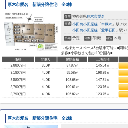
厚木市愛名 新築分譲住宅 全3棟
神奈川県
厚木市
愛名
住所
交通
小田急小田原線
「
本厚木
」駅 バス
小田急小田原線
「
愛甲石田
」駅 バ
予定
2階建
木造
築年
階数
構造
～各棟カースペース3台駐車可能～■閑静
多数■小学校まで徒歩10分圏内■
価格
間取り
建物面積
土地面積
2,880
万円
3LDK
87.87㎡
145.54㎡
3,180
万円
4LDK
95.58㎡
198.89㎡
3,580
万円
4LDK
103.68㎡
147.31㎡
3,790
万円
4LDK
100.61㎡
123.76㎡
3,790
万円
4LDK
106.82㎡
123.75㎡
厚木市愛名 新築分譲住宅 全2棟