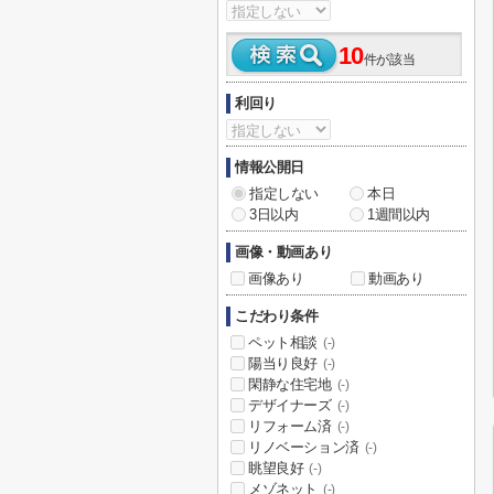
10
件が該当
利回り
情報公開日
指定しない
本日
3日以内
1週間以内
画像・動画あり
画像あり
動画あり
こだわり条件
ペット相談
(-)
陽当り良好
(-)
閑静な住宅地
(-)
デザイナーズ
(-)
リフォーム済
(-)
リノベーション済
(-)
眺望良好
(-)
メゾネット
(-)