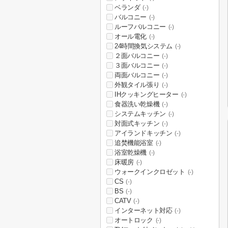
ベランダ
(-)
バルコニー
(-)
ルーフバルコニー
(-)
オール電化
(-)
24時間換気システム
(-)
２面バルコニー
(-)
３面バルコニー
(-)
両面バルコニー
(-)
外観タイル張り
(-)
IHクッキングヒーター
(-)
食器洗い乾燥機
(-)
システムキッチン
(-)
対面式キッチン
(-)
アイランドキッチン
(-)
追焚機能浴室
(-)
浴室乾燥機
(-)
床暖房
(-)
ウォークインクロゼット
(-)
CS
(-)
BS
(-)
CATV
(-)
インターネット対応
(-)
オートロック
(-)