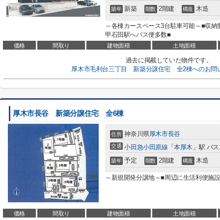
新築
2階建
木造
築年
階数
構造
～各棟カースペース3台駐車可能～■収納
甲石田駅へバス便多数■
価格
間取り
建物面積
土地面積
過去に掲載していた物件です。
厚木市毛利台三丁目 新築分譲住宅 全2棟へのお問
厚木市長谷 新築分譲住宅 全6棟
神奈川県
厚木市
長谷
住所
交通
小田急小田原線
「
本厚木
」駅 バス
予定
2階建
木造
築年
階数
構造
～新規開発分譲地～■周辺に生活利便施設
価格
間取り
建物面積
土地面積