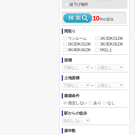
値下げ物件
10
件が該当
間取り
ワンルーム
1K/1DK/1LDK
2K/2DK/2LDK
3K/3DK/3LDK
4K/4DK/4LDK
5K以上
面積
～
土地面積
～
建築条件
指定しない
あり
なし
駅からの徒歩
築年数