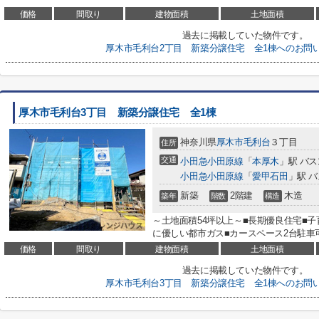
価格
間取り
建物面積
土地面積
過去に掲載していた物件です。
厚木市毛利台2丁目 新築分譲住宅 全1棟へのお問
厚木市毛利台3丁目 新築分譲住宅 全1棟
神奈川県
厚木市
毛利台
３丁目
住所
交通
小田急小田原線
「
本厚木
」駅 バス
小田急小田原線
「
愛甲石田
」駅 バ
新築
2階建
木造
築年
階数
構造
～土地面積54坪以上～■長期優良住宅■
に優しい都市ガス■カースペース2台駐車
価格
間取り
建物面積
土地面積
過去に掲載していた物件です。
厚木市毛利台3丁目 新築分譲住宅 全1棟へのお問