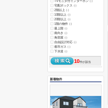
TVモニタ付インターホン
(-)
宅配ボックス
(-)
2階以上
(-)
10階以上
(-)
20階以上
(-)
1階の物件
(-)
最上階
(-)
南向き
(-)
角部屋
(-)
自由設計対応
(-)
都市ガス
(-)
下水道
(-)
10
件が該当
新着物件