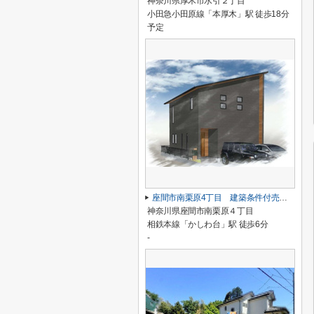
神奈川県厚木市水引２丁目
小田急小田原線「本厚木」駅 徒歩18分
予定
座間市南栗原4丁目 建築条件付売地 全1区画
神奈川県座間市南栗原４丁目
相鉄本線「かしわ台」駅 徒歩6分
-