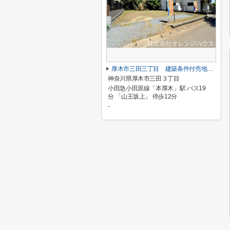
厚木市三田三丁目 建築条件付売地 全1区画
神奈川県厚木市三田３丁目
小田急小田原線「本厚木」駅 バス19
分 「山王坂上」 停歩12分
-