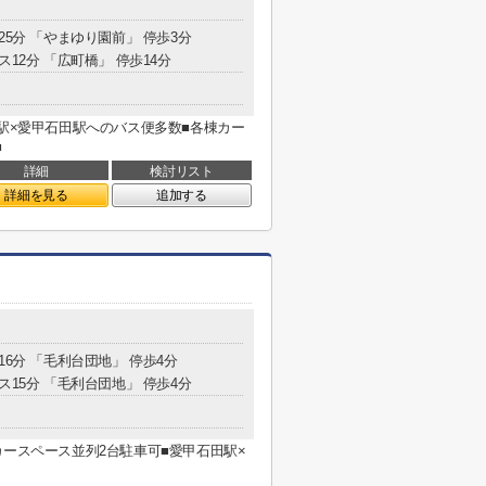
25分 「やまゆり園前」 停歩3分
ス12分 「広町橋」 停歩14分
木駅×愛甲石田駅へのバス便多数■各棟カー
■
詳細
検討リスト
詳細を見る
追加する
16分 「毛利台団地」 停歩4分
ス15分 「毛利台団地」 停歩4分
カースペース並列2台駐車可■愛甲石田駅×