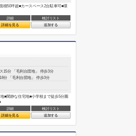
面積50坪超■カースペース2台駐車可■環
詳細
検討リスト
詳細を見る
追加する
ス15分 「毛利台団地」 停歩3分
18分 「毛利台団地」 停歩3分
売地■閑静な住宅地■小学校まで徒歩5分圏
■
詳細
検討リスト
詳細を見る
追加する