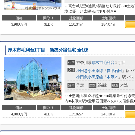
～高台×眺望×通風×陽当たり良好～■土地
境に優しい太陽光パネル付き■
価格
間取り
建物面積
土地面積
3,980
万円
3LDK
110.34㎡
184.07㎡
厚木市毛利台1丁目 新築分譲住宅 全1棟
神奈川県
厚木市
毛利台
１丁目
住所
交通
小田急小田原線
「
愛甲石田
」駅 バ
小田急小田原線
「
本厚木
」駅 バス
予定
2階建
木造
築年
階数
構造
～★敷地面積73坪超★～■建築条件付き
内■本厚木駅×愛甲石田駅へのバス便多数
価格
間取り
建物面積
土地面積
4,880
万円
4LDK
115.92㎡
243.30㎡