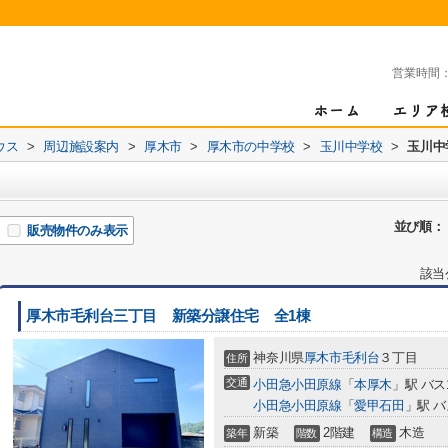
営業時間
ウス
>
周辺施設案内
>
厚木市
>
厚木市の中学校
>
玉川中学校
>
玉川中
並び順：
販売物件のみ表示
該当
厚木市毛利台三丁目 新築分譲住宅 全1棟
神奈川県
厚木市
毛利台
３丁目
住所
交通
小田急小田原線
「
本厚木
」駅 バス
小田急小田原線
「
愛甲石田
」駅 バ
新築
2階建
木造
築年
階数
構造