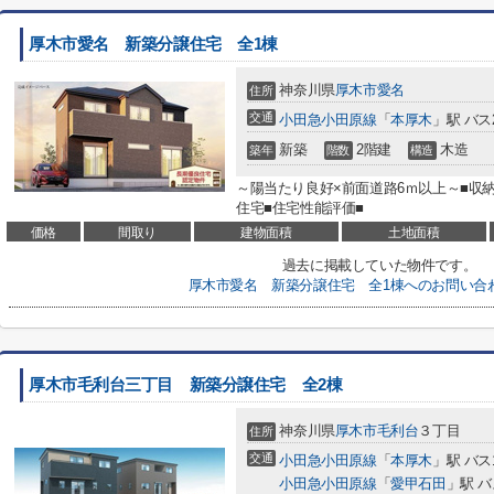
厚木市愛名 新築分譲住宅 全1棟
神奈川県
厚木市
愛名
住所
交通
小田急小田原線
「
本厚木
」駅 バス
新築
2階建
木造
築年
階数
構造
～陽当たり良好×前面道路6ｍ以上～■収
住宅■住宅性能評価■
価格
間取り
建物面積
土地面積
過去に掲載していた物件です。
厚木市愛名 新築分譲住宅 全1棟へのお問い合
厚木市毛利台三丁目 新築分譲住宅 全2棟
神奈川県
厚木市
毛利台
３丁目
住所
交通
小田急小田原線
「
本厚木
」駅 バス
小田急小田原線
「
愛甲石田
」駅 バ