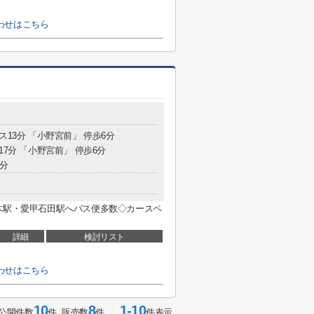
わせはこちら
ス13分 「小野宮前」 停歩6分
17分 「小野宮前」 停歩6分
4分
木駅・愛甲石田駅へバス便多数◇カースペ
詳細
検討リスト
わせはこちら
10
8
1-10
公開件数
件 販売数
件
件表示