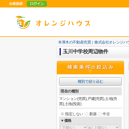
本厚木の不動産売買｜株式会社オレンジハ
玉川中学校周辺物件
種別で絞り込む
現在の種別
マンション(売買),戸建(売買),土地(売
買),土地(投資)
指定しない
新築
中古
▼価格
～