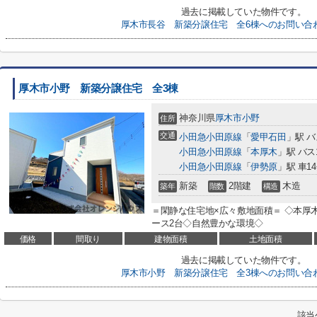
過去に掲載していた物件です。
厚木市長谷 新築分譲住宅 全6棟へのお問い合
厚木市小野 新築分譲住宅 全3棟
神奈川県
厚木市
小野
住所
交通
小田急小田原線
「
愛甲石田
」駅 バ
小田急小田原線
「
本厚木
」駅 バス
小田急小田原線
「
伊勢原
」駅 車1
新築
2階建
木造
築年
階数
構造
＝閑静な住宅地×広々敷地面積＝ ◇本厚
ース2台◇自然豊かな環境◇
価格
間取り
建物面積
土地面積
過去に掲載していた物件です。
厚木市小野 新築分譲住宅 全3棟へのお問い合
該当