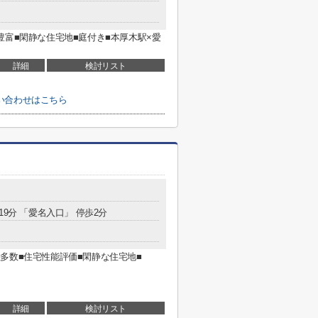
豊富■閑静な住宅地■庭付き■本厚木駅×愛
詳細
検討リスト
い合わせはこちら
19分 「愛名入口」 停歩2分
多数■住宅性能評価■閑静な住宅地■
詳細
検討リスト