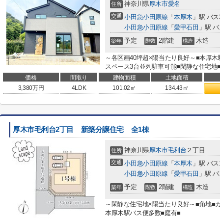
神奈川県
厚木市
愛名
住所
交通
小田急小田原線
「
本厚木
」駅 バス
小田急小田原線
「
愛甲石田
」駅 バ
予定
2階建
木造
築年
階数
構造
～各区画40坪超×陽当たり良好～■本厚
スペース3台並列駐車可能■閑静な住宅地
価格
間取り
建物面積
土地面積
3,380
万円
4LDK
101.02㎡
134.43㎡
厚木市毛利台2丁目 新築分譲住宅 全1棟
神奈川県
厚木市
毛利台
２丁目
住所
交通
小田急小田原線
「
本厚木
」駅 バス
小田急小田原線
「
愛甲石田
」駅 バ
予定
2階建
木造
築年
階数
構造
～閑静な住宅地×陽当たり良好～■角地■
本厚木駅バス便多数■庭有■