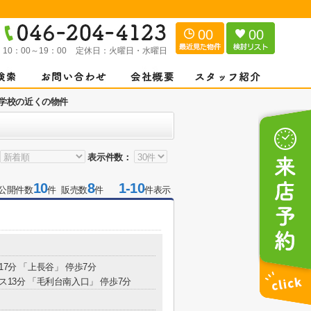
00
00
：
10：00～19：00
定休日：
火曜日・水曜日
学校の近くの物件
表示件数：
10
8
1-10
公開件数
件 販売数
件
件表示
17分 「上長谷」 停歩7分
ス13分 「毛利台南入口」 停歩7分