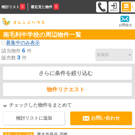
0
0
検討リスト
最近見た物件
お問合せ
南毛利中学校の周辺物件一覧
募集中のみ表示
6
該当物件
件
3
販売数
件
さらに条件を絞り込む
物件リクエスト
チェックした物件をまとめて
検討リストに追加
お問い合わせ
厚木市長谷 戸建
売買｜中古一戸建