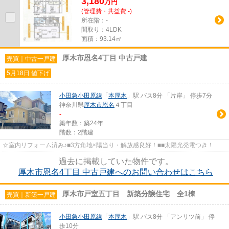
3,180
万
円
(管理費・共益費 -)
所在階：-
間取り：4LDK
面積：93.14㎡
厚木市恩名4丁目 中古戸建
売買｜中古一戸建
5月18日 値下げ
小田急小田原線
「
本厚木
」駅 バス8分 「片岸」 停歩7分
神奈川県
厚木市
恩名
４丁目
-
築年数：築24年
階数：2階建
☆室内リフォーム済み♪■3方角地×陽当り・解放感良好！■■太陽光発電つき！
過去に掲載していた物件です。
厚木市恩名4丁目 中古戸建へのお問い合わせはこちら
厚木市戸室五丁目 新築分譲住宅 全1棟
売買｜新築一戸建
小田急小田原線
「
本厚木
」駅 バス8分 「アンリツ前」 停
歩10分