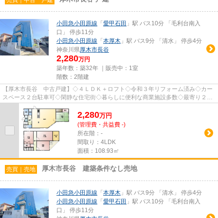
小田急小田原線
「
愛甲石田
」駅 バス10分 「毛利台南入
口」 停歩11分
小田急小田原線
「
本厚木
」駅 バス9分 「清水」 停歩4分
神奈川県
厚木市
長谷
2,280
万円
築年数：築32年 ｜販売中：
1室
階数：2階建
【厚木市長谷 中古戸建】◇４ＬＤＫ＋ロフト◇令和３年リフォーム済み◇カー
スペース２台駐車可◇閑静な住宅街◇暮らしに便利な商業施設多数◇最寄り２駅
利用可◇南西道路で日当り良好♪
2,280
万
円
(管理費・共益費 -)
所在階：-
間取り：4LDK
面積：108.93㎡
厚木市長谷 建築条件なし売地
売買｜売地
小田急小田原線
「
本厚木
」駅 バス9分 「清水」 停歩4分
小田急小田原線
「
愛甲石田
」駅 バス10分 「毛利台南入
口」 停歩11分