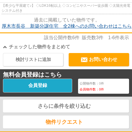
【希少な平屋建て♪】 ◇LDK16帖以上 ◇コンビニやスーパー徒歩圏 ◇太陽光発電
システム付き
過去に掲載していた物件です。
厚木市長谷 新築分譲住宅 全2棟へのお問い合わせはこちら
該当公開件数
6
件 販売数
3
件
1-6
件表示
チェックした物件をまとめて
検討リストに追加
お問い合わせ
無料会員登録はこちら
公開物件数：
0
件
会員登録
会員物件数：
0
件
さらに条件を絞り込む
物件リクエスト