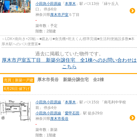
小田急小田原線
「
本厚木
」駅 バス13分 「緑ケ丘入
口」 停歩6分
神奈川県
厚木市
戸室
５丁目
-
築年数：予定
階数：2階建
～LDK×南向き×20帖～■庭あり■食洗機×乾太くん標準完備■生活利便施設多数■本
厚木駅へのバス便豊富■
過去に掲載していた物件です。
厚木市戸室五丁目 新築分譲住宅 全1棟へのお問い合わせは
こちら
厚木市長谷 新築分譲住宅 全2棟
売買｜新築一戸建
6月26日 値下げ
小田急小田原線
「
本厚木
」駅 バス15分 「南毛利中学校
前」 停歩4分
小田急小田原線
「
愛甲石田
」駅 徒歩29分
神奈川県
厚木市
長谷
-
築年数：新築
階数：1階建