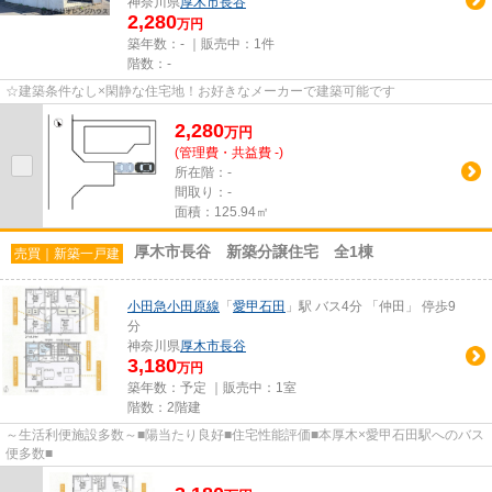
神奈川県
厚木市
長谷
2,280
万円
築年数：- ｜販売中：
1件
階数：-
☆建築条件なし×閑静な住宅地！お好きなメーカーで建築可能です
2,280
万
円
(管理費・共益費 -)
所在階：-
間取り：-
面積：125.94㎡
厚木市長谷 新築分譲住宅 全1棟
売買｜新築一戸建
小田急小田原線
「
愛甲石田
」駅 バス4分 「仲田」 停歩9
分
神奈川県
厚木市
長谷
3,180
万円
築年数：予定 ｜販売中：
1室
階数：2階建
～生活利便施設多数～■陽当たり良好■住宅性能評価■本厚木×愛甲石田駅へのバス
便多数■