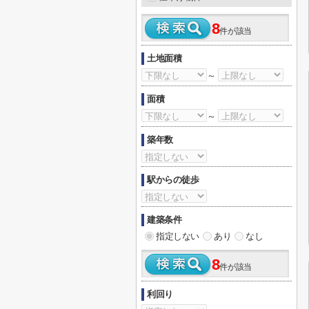
8
件が該当
土地面積
～
面積
～
築年数
駅からの徒歩
建築条件
指定しない
あり
なし
8
件が該当
利回り