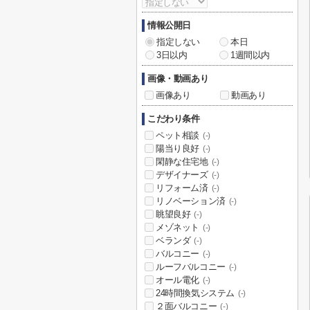
情報公開日
指定しない
本日
3日以内
1週間以内
画像・動画あり
画像あり
動画あり
こだわり条件
ペット相談
(-)
陽当り良好
(-)
閑静な住宅地
(-)
デザイナーズ
(-)
リフォーム済
(-)
リノベーション済
(-)
眺望良好
(-)
メゾネット
(-)
ベランダ
(-)
バルコニー
(-)
ルーフバルコニー
(-)
オール電化
(-)
24時間換気システム
(-)
２面バルコニー
(-)