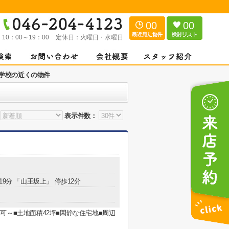
00
00
：
10：00～19：00
定休日：
火曜日・水曜日
学校の近くの物件
表示件数：
19分 「山王坂上」 停歩12分
可～■土地面積42坪■閑静な住宅地■周辺