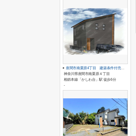
座間市南栗原4丁目 建築条件付売地 全1区画
神奈川県座間市南栗原４丁目
相鉄本線「かしわ台」駅 徒歩6分
-