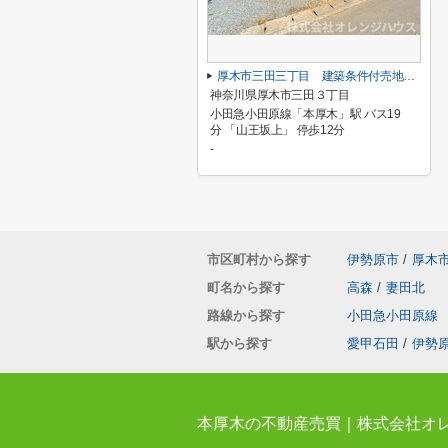
厚木市三田三丁目 建築条件付売地 全1区画
神奈川県厚木市三田３丁目
小田急小田原線「本厚木」駅 バス19
分 「山王坂上」 停歩12分
-
市区町村から探す
伊勢原市
/
厚木
町名から探す
高森
/
妻田北
路線から探す
小田急小田原線
駅から探す
愛甲石田
/
伊勢
本厚木の不動産売買｜株式会社オ