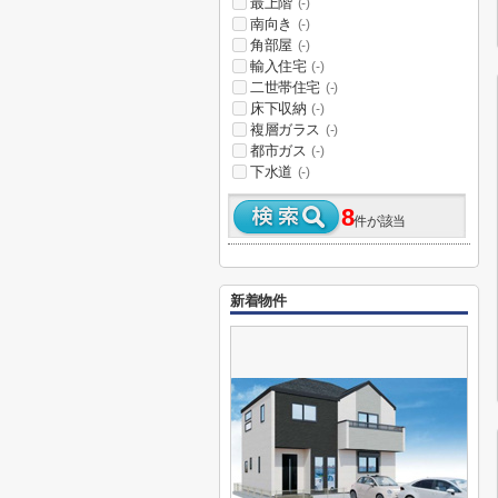
最上階
(-)
南向き
(-)
角部屋
(-)
輸入住宅
(-)
二世帯住宅
(-)
床下収納
(-)
複層ガラス
(-)
都市ガス
(-)
下水道
(-)
8
件が該当
新着物件