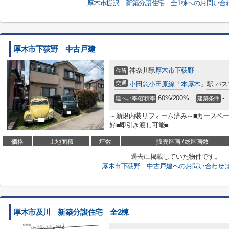
厚木市棚沢 新築分譲住宅 全1棟へのお問い合
厚木市下荻野 中古戸建
神奈川県
厚木市
下荻野
住所
交通
小田急小田原線
「
本厚木
」駅 バス
60%/200%
-
建ぺい率/容積率
建築条件
～新規内装リフォーム済み～■カースペー
好■即引き渡し可能■
価格
土地面積
坪数
販売区画 / 総区画数
過去に掲載していた物件です。
厚木市下荻野 中古戸建へのお問い合わせ
厚木市及川 新築分譲住宅 全2棟