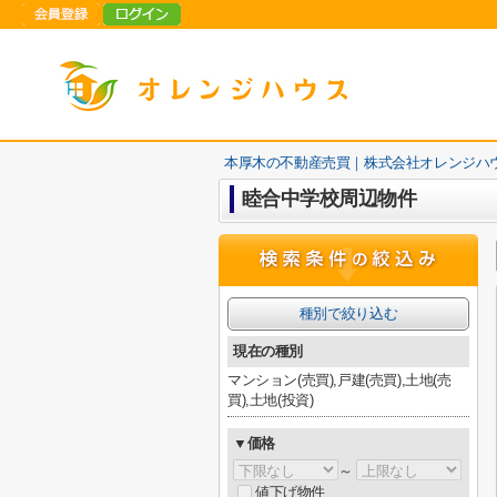
本厚木の不動産売買｜株式会社オレンジハ
睦合中学校周辺物件
種別で絞り込む
現在の種別
マンション(売買),戸建(売買),土地(売
買),土地(投資)
▼価格
～
値下げ物件