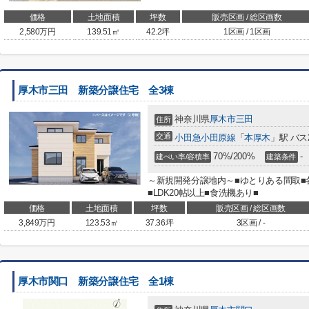
価格
土地面積
坪数
販売区画 / 総区画数
2,580
万円
139.51㎡
42.2坪
1区画 / 1区画
厚木市三田 新築分譲住宅 全3棟
神奈川県
厚木市
三田
住所
交通
小田急小田原線
「
本厚木
」駅 バス
70%/200%
-
建ぺい率/容積率
建築条件
～新規開発分譲地内～■ゆとりある間取■
■LDK20帖以上■食洗機あり■
価格
土地面積
坪数
販売区画 / 総区画数
3,849
万円
123.53㎡
37.36坪
3区画 / -
厚木市関口 新築分譲住宅 全1棟