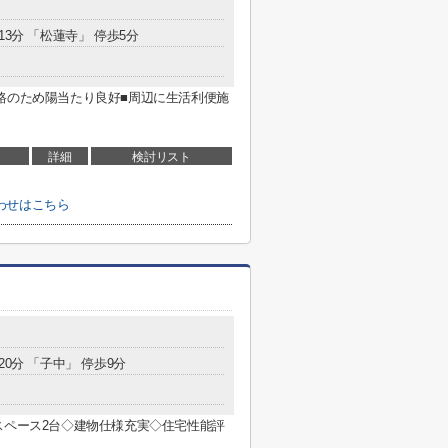
13分 「松蓮寺」 停歩5分
路のため陽当たり良好■周辺に生活利便施
詳細
検討リスト
わせはこちら
20分 「子中」 停歩9分
スペース2台◇建物仕様充実◇住宅性能評