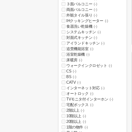
３面バルコニー
(-)
両面バルコニー
(-)
外観タイル張り
(-)
IHクッキングヒーター
(-)
食器洗い乾燥機
(-)
システムキッチン
(-)
対面式キッチン
(-)
アイランドキッチン
(-)
追焚機能浴室
(-)
浴室乾燥機
(-)
床暖房
(-)
ウォークインクロゼット
(-)
CS
(-)
BS
(-)
CATV
(-)
インターネット対応
(-)
オートロック
(-)
TVモニタ付インターホン
(-)
宅配ボックス
(-)
2階以上
(-)
10階以上
(-)
20階以上
(-)
1階の物件
(-)