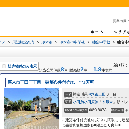
営業時間
ウス
>
周辺施設案内
>
厚木市
>
厚木市の中学校
>
睦合中学校
>
睦合中
並び順：
販売物件のみ表示
8
2
1-8
該当公開件数
件 販売数
件
件表示
厚木市三田三丁目 建築条件付売地 全1区画
神奈川県
厚木市
三田
３丁目
住所
交通
小田急小田原線
「
本厚木
」駅 バス
60%/200%
有
建ぺい率/容積率
建築条件
～建築条件付売地×お好きな間取にて建築
に生活利便施設多数■陽当たり良好■