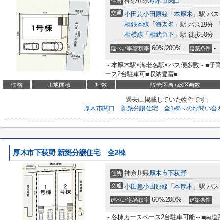
神奈川県
厚木市
関口
住所
交通
小田急小田原線
「
本厚木
」駅 バス
相鉄本線
「
海老名
」駅 バス19分 
相模線
「
相武台下
」駅 徒歩50分
60%/200%
-
建ぺい率/容積率
建築条件
～本厚木駅×海老名駅×バス便多数～■子
ース2台駐車可■収納豊富■
価格
土地面積
坪数
販売区画 / 総区画数
過去に掲載していた物件です。
厚木市関口 新築分譲住宅 全1棟へのお問い合
厚木市下荻野 新築分譲住宅 全2棟
神奈川県
厚木市
下荻野
住所
交通
小田急小田原線
「
本厚木
」駅 バス
60%/200%
-
建ぺい率/容積率
建築条件
～各棟カースペース2台駐車可能～■南道