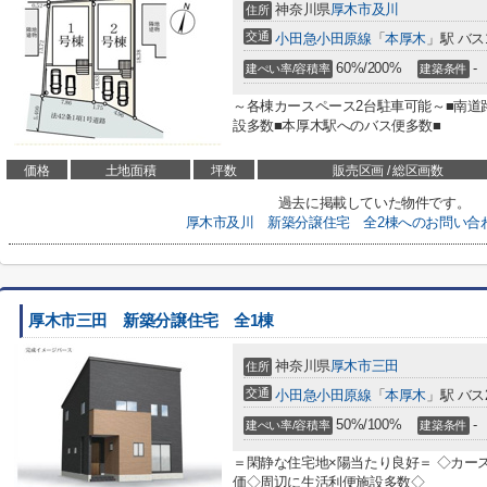
神奈川県
厚木市
及川
住所
交通
小田急小田原線
「
本厚木
」駅 バス
60%/200%
-
建ぺい率/容積率
建築条件
～各棟カースペース2台駐車可能～■南道
設多数■本厚木駅へのバス便多数■
価格
土地面積
坪数
販売区画 / 総区画数
過去に掲載していた物件です。
厚木市及川 新築分譲住宅 全2棟へのお問い合
厚木市三田 新築分譲住宅 全1棟
神奈川県
厚木市
三田
住所
交通
小田急小田原線
「
本厚木
」駅 バス
50%/100%
-
建ぺい率/容積率
建築条件
＝閑静な住宅地×陽当たり良好＝ ◇カー
価◇周辺に生活利便施設多数◇