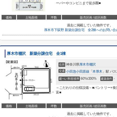
ーパーやコンビニまで徒歩圏■
価格
土地面積
坪数
販売区画 / 総区画数
過去に掲載していた物件です。
厚木市下荻野 新築分譲住宅 全2棟へのお問い合
厚木市棚沢 新築分譲住宅 全1棟
神奈川県
厚木市
棚沢
住所
交通
小田急小田原線
「
本厚木
」駅 バス
60%/200%
-
建ぺい率/容積率
建築条件
～こだわりの仕様設備～■パントリー×食洗器
富■
価格
土地面積
坪数
販売区画 / 総区画数
過去に掲載していた物件です。