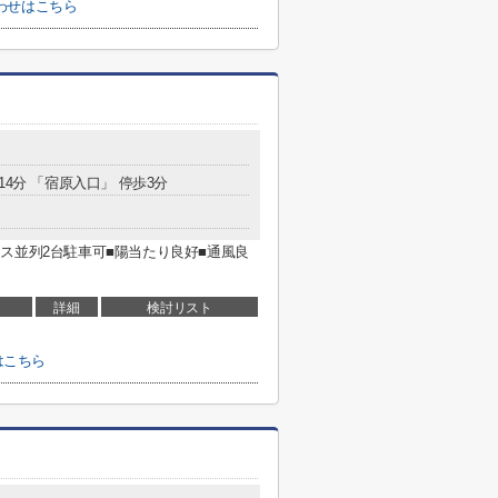
わせはこちら
14分 「宿原入口」 停歩3分
ス並列2台駐車可■陽当たり良好■通風良
詳細
検討リスト
はこちら