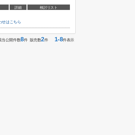
詳細
検討リスト
わせはこちら
8
2
1-8
該当公開件数
件 販売数
件
件表示