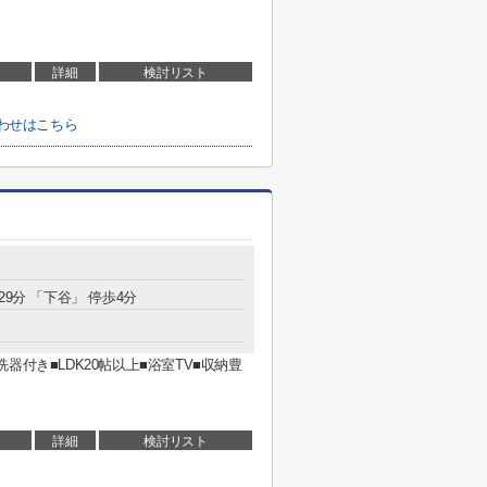
詳細
検討リスト
わせはこちら
29分 「下谷」 停歩4分
付き■LDK20帖以上■浴室TV■収納豊
詳細
検討リスト