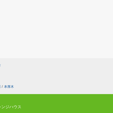
市
原
/
本厚木
レンジハウス