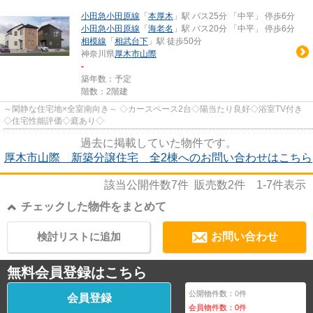
小田急小田原線
「
本厚木
」駅 バス25分 「中平」 停歩6分
小田急小田原線
「
海老名
」駅 バス20分 「中平」 停歩6分
相模線
「
相武台下
」駅 徒歩50分
神奈川県
厚木市
山際
-
築年数：予定
階数：2階建
～閑静な住宅地×全室南向き～ ◇カースペース2台◇陽当たり良好◇浴室TV付き
◇住宅性能評価◇庭あり◇
過去に掲載していた物件です。
厚木市山際 新築分譲住宅 全2棟へのお問い合わせはこちら
該当公開件数
7
件 販売数
2
件
1-7
件表示
チェックした物件をまとめて
検討リストに追加
お問い合わせ
無料会員登録はこちら
公開物件数：
0
件
会員登録
会員物件数：
0
件