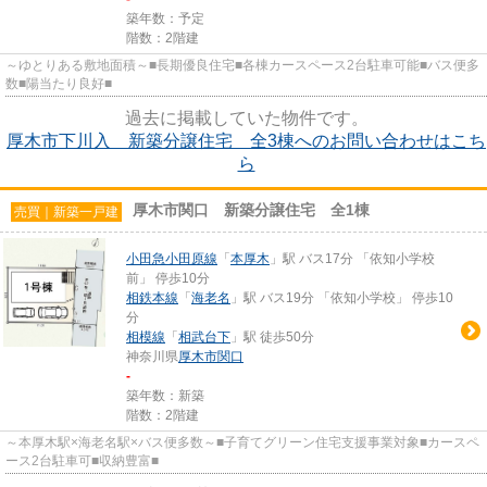
築年数：予定
階数：2階建
～ゆとりある敷地面積～■長期優良住宅■各棟カースペース2台駐車可能■バス便多
数■陽当たり良好■
過去に掲載していた物件です。
厚木市下川入 新築分譲住宅 全3棟へのお問い合わせはこち
ら
厚木市関口 新築分譲住宅 全1棟
売買｜新築一戸建
小田急小田原線
「
本厚木
」駅 バス17分 「依知小学校
前」 停歩10分
相鉄本線
「
海老名
」駅 バス19分 「依知小学校」 停歩10
分
相模線
「
相武台下
」駅 徒歩50分
神奈川県
厚木市
関口
-
築年数：新築
階数：2階建
～本厚木駅×海老名駅×バス便多数～■子育てグリーン住宅支援事業対象■カースペ
ース2台駐車可■収納豊富■