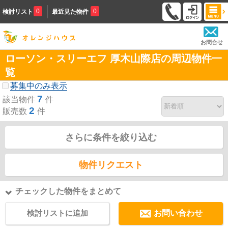
0
0
検討リスト
最近見た物件
お問合せ
ローソン・スリーエフ 厚木山際店の周辺物件一
覧
募集中のみ表示
7
該当物件
件
2
販売数
件
さらに条件を絞り込む
物件リクエスト
チェックした物件をまとめて
検討リストに追加
お問い合わせ