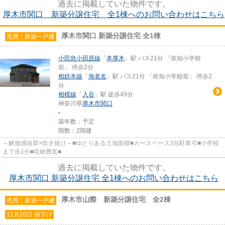
過去に掲載していた物件です。
厚木市関口 新築分譲住宅 全1棟へのお問い合わせはこちら
厚木市関口 新築分譲住宅 全1棟
売買｜新築一戸建
小田急小田原線
「
本厚木
」駅 バス21分 「依知小学校
前」 停歩2分
相鉄本線
「
海老名
」駅 バス21分 「依知小学校前」 停歩2
分
相模線
「
入谷
」駅 徒歩49分
神奈川県
厚木市
関口
-
築年数：予定
階数：2階建
～解放感抜群×吹き抜け～■ゆとりある土地面積■カースペース3台駐車可■小学校
まで歩1分■収納豊富■
過去に掲載していた物件です。
厚木市関口 新築分譲住宅 全1棟へのお問い合わせはこちら
厚木市山際 新築分譲住宅 全2棟
売買｜新築一戸建
11月20日 値下げ