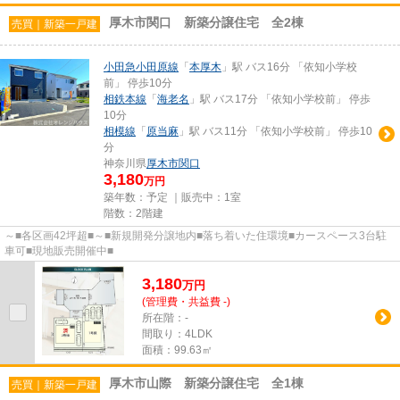
厚木市関口 新築分譲住宅 全2棟
売買｜新築一戸建
小田急小田原線
「
本厚木
」駅 バス16分 「依知小学校
前」 停歩10分
相鉄本線
「
海老名
」駅 バス17分 「依知小学校前」 停歩
10分
相模線
「
原当麻
」駅 バス11分 「依知小学校前」 停歩10
分
神奈川県
厚木市
関口
3,180
万円
築年数：予定 ｜販売中：
1室
階数：2階建
～■各区画42坪超■～■新規開発分譲地内■落ち着いた住環境■カースペース3台駐
車可■現地販売開催中■
3,180
万
円
(管理費・共益費 -)
所在階：-
間取り：4LDK
面積：99.63㎡
厚木市山際 新築分譲住宅 全1棟
売買｜新築一戸建