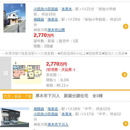
小田急小田原線
「
本厚木
」駅 バス21分 「依知小学校
前」 停歩10分
相模線
「
海老名
」駅 バス19分 「依知小学校前」 停歩10
分
神奈川県
厚木市
山際
2,770
万円
築年数：新築 ｜販売中：
1室
階数：2階建
～本厚木駅×海老名駅×バス便多数～■前面道路6ｍ以上■収納豊富■陽当たり良好■
2,770
万
円
(管理費・共益費 -)
所在階：-
間取り：3LDK
面積：86.11㎡
厚木市下川入 新築分譲住宅 全3棟
売買｜新築一戸建
相模線
「
海老名
」駅 バス18分 「中平」 停歩12分
小田急小田原線
「
本厚木
」駅 バス17分 「中平」 停歩12
分
神奈川県
厚木市
下川入
-