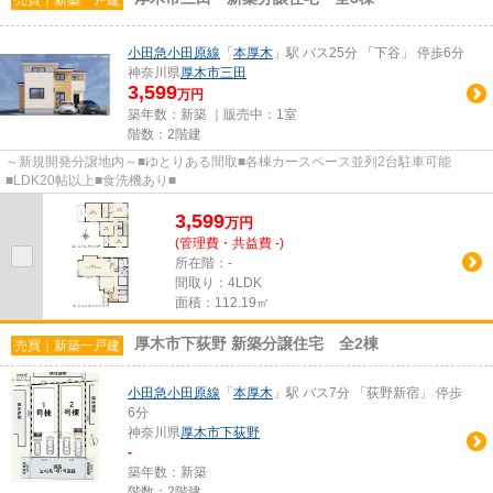
小田急小田原線
「
本厚木
」駅 バス25分 「下谷」 停歩6分
神奈川県
厚木市
三田
3,599
万円
築年数：新築 ｜販売中：
1室
階数：2階建
～新規開発分譲地内～■ゆとりある間取■各棟カースペース並列2台駐車可能
■LDK20帖以上■食洗機あり■
3,599
万
円
(管理費・共益費 -)
所在階：-
間取り：4LDK
面積：112.19㎡
厚木市下荻野 新築分譲住宅 全2棟
売買｜新築一戸建
小田急小田原線
「
本厚木
」駅 バス7分 「荻野新宿」 停歩
6分
神奈川県
厚木市
下荻野
-
築年数：新築
階数：2階建