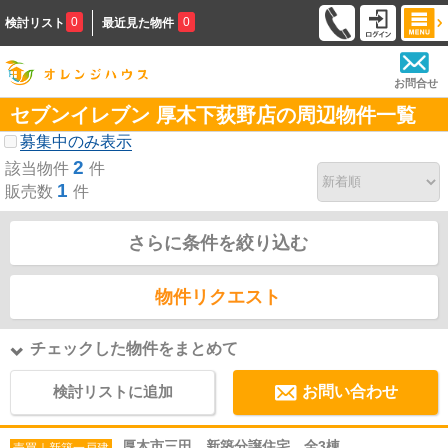
0
0
検討リスト
最近見た物件
お問合せ
セブンイレブン 厚木下荻野店の周辺物件一覧
募集中のみ表示
2
該当物件
件
1
販売数
件
さらに条件を絞り込む
物件リクエスト
チェックした物件をまとめて
検討リストに追加
お問い合わせ
厚木市三田 新築分譲住宅 全3棟
売買｜新築一戸建