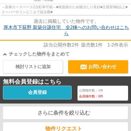
～各棟カースペース2台駐車可能～■南道路のため陽当たり良好■主寝室8帖以上■
スーパーやコンビニまで徒歩圏■
過去に掲載していた物件です。
厚木市下荻野 新築分譲住宅 全2棟へのお問い合わせはこち
ら
該当公開件数
2
件 販売数
1
件
1-2
件表示
チェックした物件をまとめて
検討リストに追加
お問い合わせ
無料会員登録はこちら
公開物件数：
0
件
会員登録
会員物件数：
0
件
さらに条件を絞り込む
物件リクエスト