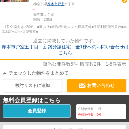
神奈川県
厚木市
戸室
５丁目
-
築年数：予定
階数：2階建
～LDK×南向き×20帖～■庭あり■食洗機×乾太くん標準完備■生活利便施設多数■本
厚木駅へのバス便豊富■
過去に掲載していた物件です。
厚木市戸室五丁目 新築分譲住宅 全1棟へのお問い合わせは
こちら
該当公開件数
5
件 販売数
2
件
1-5
件表示
チェックした物件をまとめて
検討リストに追加
お問い合わせ
無料会員登録はこちら
公開物件数：
0
件
会員登録
会員物件数：
0
件