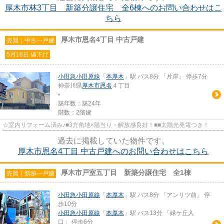
厚木市林3丁目 新築分譲住宅 全6棟へのお問い合わせはこ
ちら
厚木市恩名4丁目 中古戸建
売買｜中古一戸建
5月18日 値下げ
小田急小田原線
「
本厚木
」駅 バス8分 「片岸」 停歩7分
神奈川県
厚木市
恩名
４丁目
-
築年数：築24年
階数：2階建
☆室内リフォーム済み♪■3方角地×陽当り・解放感良好！■■太陽光発電つき！
過去に掲載していた物件です。
厚木市恩名4丁目 中古戸建へのお問い合わせはこちら
厚木市戸室五丁目 新築分譲住宅 全1棟
売買｜新築一戸建
小田急小田原線
「
本厚木
」駅 バス8分 「アンリツ前」 停
歩10分
小田急小田原線
「
本厚木
」駅 バス13分 「緑ケ丘入
口」 停歩6分