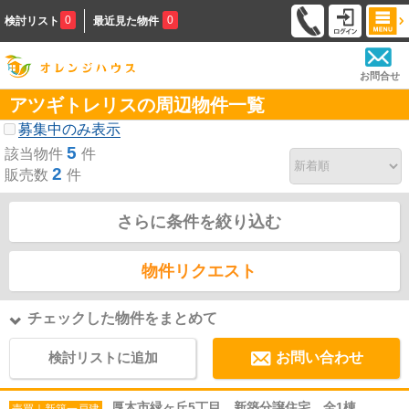
0
0
検討リスト
最近見た物件
お問合せ
アツギトレリスの周辺物件一覧
募集中のみ表示
5
該当物件
件
2
販売数
件
さらに条件を絞り込む
物件リクエスト
チェックした物件をまとめて
検討リストに追加
お問い合わせ
厚木市緑ヶ丘5丁目 新築分譲住宅 全1棟
売買｜新築一戸建