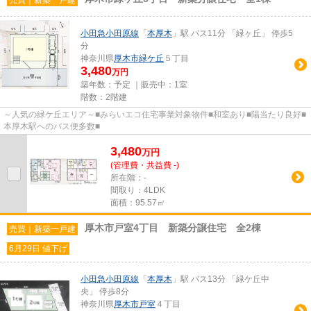
小田急小田原線
「
本厚木
」駅 バス11分 「緑ヶ丘」 停歩5
分
神奈川県
厚木市
緑ケ丘
５丁目
3,480
万円
築年数：予定 ｜販売中：
1室
階数：2階建
～人気の緑ケ丘エリア～■みらいエコ住宅事業対象物件■和室あり■陽当たり良好■
本厚木駅へのバス便多数■
3,480
万
円
(管理費・共益費 -)
所在階：-
間取り：4LDK
面積：95.57㎡
厚木市戸室4丁目 新築分譲住宅 全2棟
売買｜新築一戸建
6月29日 値下げ
小田急小田原線
「
本厚木
」駅 バス13分 「緑ケ丘中
央」 停歩8分
神奈川県
厚木市
戸室
４丁目