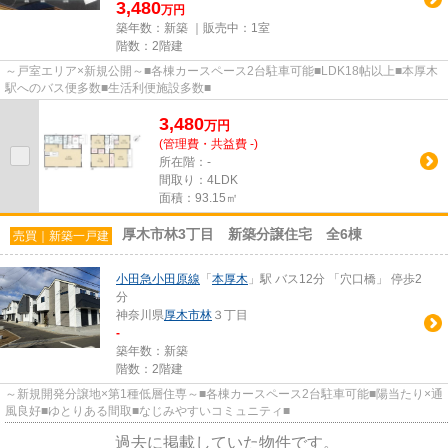
3,480
万円
築年数：新築 ｜販売中：
1室
階数：2階建
～戸室エリア×新規公開～■各棟カースペース2台駐車可能■LDK18帖以上■本厚木
駅へのバス便多数■生活利便施設多数■
3,480
万
円
(管理費・共益費 -)
所在階：-
間取り：4LDK
面積：93.15㎡
厚木市林3丁目 新築分譲住宅 全6棟
売買｜新築一戸建
小田急小田原線
「
本厚木
」駅 バス12分 「穴口橋」 停歩2
分
神奈川県
厚木市
林
３丁目
-
築年数：新築
階数：2階建
～新規開発分譲地×第1種低層住専～■各棟カースペース2台駐車可能■陽当たり×通
風良好■ゆとりある間取■なじみやすいコミュニティ■
過去に掲載していた物件です。