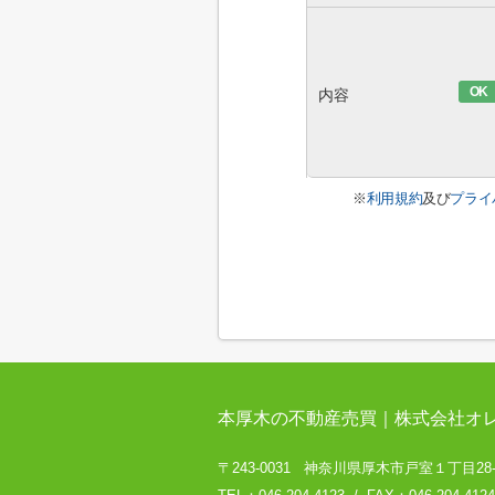
OK
内容
※
利用規約
及び
プライ
本厚木の不動産売買｜株式会社オ
〒243-0031 神奈川県厚木市戸室１丁目28-