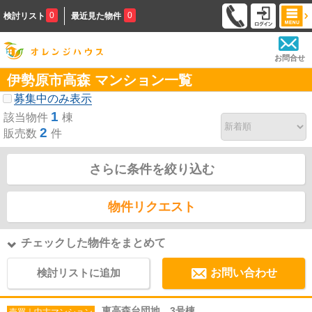
0
0
検討リスト
最近見た物件
お問合せ
伊勢原市高森 マンション一覧
募集中のみ表示
1
該当物件
棟
2
販売数
件
さらに条件を絞り込む
物件リクエスト
チェックした物件をまとめて
検討リストに追加
お問い合わせ
東高森台団地 3号棟
売買｜中古マンション