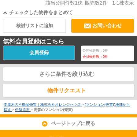
該当公開件数
1
棟 販売数
2
件
1-1
棟表示
チェックした物件をまとめて
検討リストに追加
お問い合わせ
無料会員登録はこちら
公開物件数：
0
件
会員登録
会員物件数：
0
件
さらに条件を絞り込む
物件リクエスト
本厚木の不動産売買｜株式会社オレンジハウス
>
(マンション(売買))地域から
探す
>
伊勢原市
>
高森のマンション(売買)
ページトップに戻る