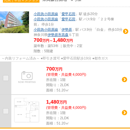
小田急小田原線
「
愛甲石田
」駅 徒歩20分
小田急小田原線
「
愛甲石田
」駅 バス9分 「２２号棟
前」 停歩1分
小田急小田原線
「
伊勢原
」駅 バス9分 「白金」 停歩10分
神奈川県
伊勢原市
高森
５丁目
700
1,480
万円～
万円
築年数：築53年 ｜販売中：
2室
階数：5階建
～内装リフォーム済み～ ●即引き渡可 ●愛甲石田駅歩19分 ●都市ガス
700
万
円
(管理費・共益費 4,000円)
所在階：1階
間取り：2LDK
面積：51.20㎡
1,480
万
円
(管理費・共益費 4,000円)
所在階：1階
間取り：2LDK
面積：51.20㎡