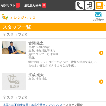
0
0
検討リスト
最近見た物件
お問合せ
スタッフ一覧
全スタッフ
2
名
古関 隆之
部署:
代表取締役
出身:
神奈川県平塚市
趣味:
ゴルフ 野球観戦
長所:
弊社のキャッチコピーのように、皆様が笑顔で楽しい
お住まい探しができるようなお手伝...
江成 光太
出身:
神奈川県
全スタッフ2名
本厚木の不動産売買｜株式会社オレンジハウス
>
スタッフ紹介