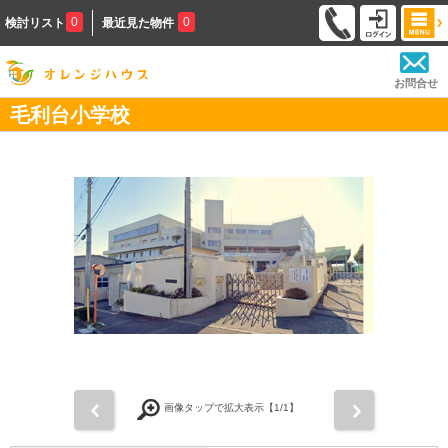
0
0
検討リスト
最近見た物件
お問合せ
毛利台小学校
前
次
画像タップで拡大表示【
1
/1】