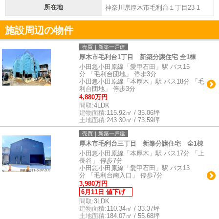
所在地
神奈川県厚木市毛利台１丁目23-1
施設周辺の物件
売買｜新築一戸建
厚木市毛利台1丁目 新築分譲住宅 全1棟
小田急小田原線「愛甲石田」駅 バス15
分 「毛利台団地」 停歩3分
小田急小田原線「本厚木」駅 バス18分 「毛
利台団地」 停歩3分
4,880万円
間取:
4LDK
建物面積:
115.92㎡ / 35.06坪
土地面積:
243.30㎡ / 73.59坪
売買｜新築一戸建
厚木市毛利台三丁目 新築分譲住宅 全1棟
小田急小田原線「本厚木」駅 バス17分 「上
長谷」 停歩7分
小田急小田原線「愛甲石田」駅 バス13
分 「毛利台南入口」 停歩7分
3,980万円
6月11日 値下げ
間取:
3LDK
建物面積:
110.34㎡ / 33.37坪
土地面積:
184.07㎡ / 55.68坪