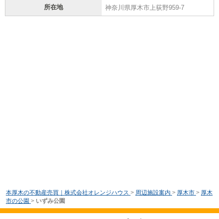
所在地
神奈川県厚木市上荻野959-7
本厚木の不動産売買｜株式会社オレンジハウス
>
周辺施設案内
>
厚木市
>
厚木
市の公園
>
いずみ公園