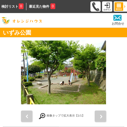
0
0
検討リスト
最近見た物件
お問合せ
いずみ公園
前
次
画像タップで拡大表示【
1
/1】