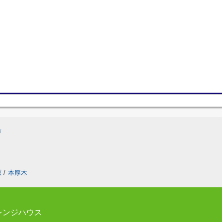
市
原
/
本厚木
レンジハウス