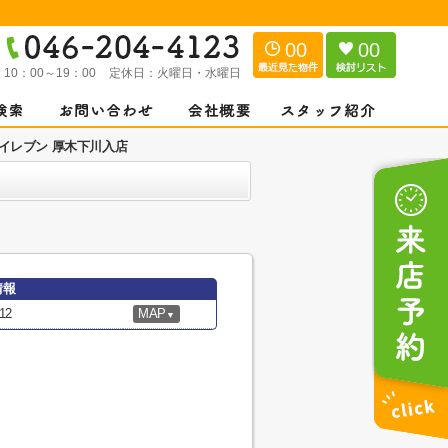
00
00
：
10：00～19：00
定休日：
火曜日・水曜日
イレブン 厚木下川入店
情報
12
MAP
▼