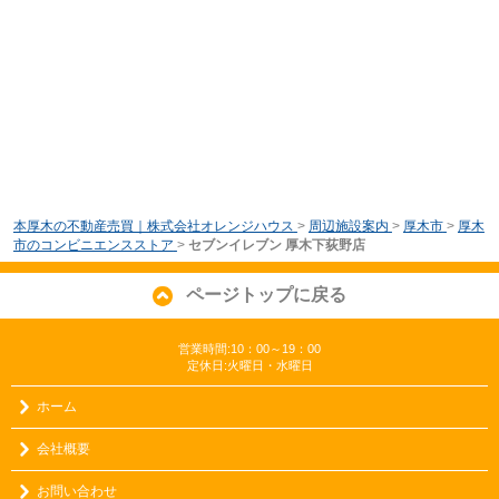
本厚木の不動産売買｜株式会社オレンジハウス
>
周辺施設案内
>
厚木市
>
厚木
市のコンビニエンスストア
>
セブンイレブン 厚木下荻野店
ページトップに戻る
営業時間:10：00～19：00
定休日:火曜日・水曜日
ホーム
会社概要
お問い合わせ