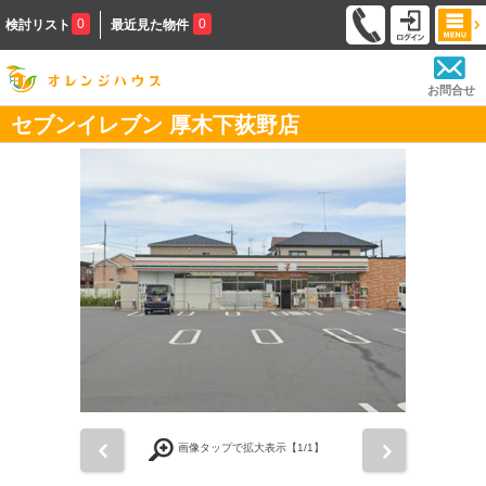
0
0
検討リスト
最近見た物件
お問合せ
セブンイレブン 厚木下荻野店
前
次
画像タップで拡大表示【
1
/1】