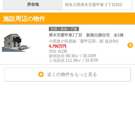
所在地
神奈川県厚木市愛甲東３丁目810
施設周辺の物件
売買｜新築一戸建
厚木市愛甲東1丁目 新築分譲住宅 全1棟
小田急小田原線「愛甲石田」駅 徒歩9分
4,790万円
間取:
4LDK
建物面積:
99.30㎡ / 30.03坪
土地面積:
111.99㎡ / 33.87坪
近くの物件をもっと見る