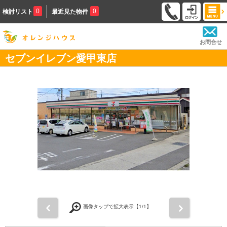
0
0
検討リスト
最近見た物件
お問合せ
セブンイレブン愛甲東店
前
次
画像タップで拡大表示【
1
/1】