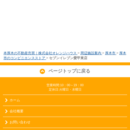
本厚木の不動産売買｜株式会社オレンジハウス
>
周辺施設案内
>
厚木市
>
厚木
市のコンビニエンスストア
>
セブンイレブン愛甲東店
ページトップに戻る
営業時間:10：00～19：00
定休日:火曜日・水曜日
ホーム
会社概要
お問い合わせ