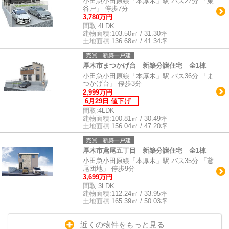
小田急小田原線「本厚木」駅 バス27分 「東
谷戸」 停歩7分
3,780万円
間取:
4LDK
建物面積:
103.50㎡ / 31.30坪
土地面積:
136.68㎡ / 41.34坪
売買｜新築一戸建
厚木市まつかげ台 新築分譲住宅 全1棟
小田急小田原線「本厚木」駅 バス36分 「ま
つかげ台」 停歩3分
2,999万円
6月29日 値下げ
間取:
4LDK
建物面積:
100.81㎡ / 30.49坪
土地面積:
156.04㎡ / 47.20坪
売買｜新築一戸建
厚木市鳶尾五丁目 新築分譲住宅 全1棟
小田急小田原線「本厚木」駅 バス35分 「鳶
尾団地」 停歩9分
3,699万円
間取:
3LDK
建物面積:
112.24㎡ / 33.95坪
土地面積:
165.39㎡ / 50.03坪
近くの物件をもっと見る