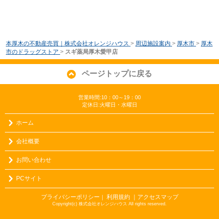
本厚木の不動産売買｜株式会社オレンジハウス
>
周辺施設案内
>
厚木市
>
厚木
市のドラッグストア
>
スギ薬局厚木愛甲店
ページトップに戻る
営業時間:10：00～19：00
定休日:火曜日・水曜日
ホーム
会社概要
お問い合わせ
PCサイト
プライバシーポリシー
利用規約
｜アクセスマップ
｜
Copyright(c) 株式会社オレンジハウス All rights reserved.