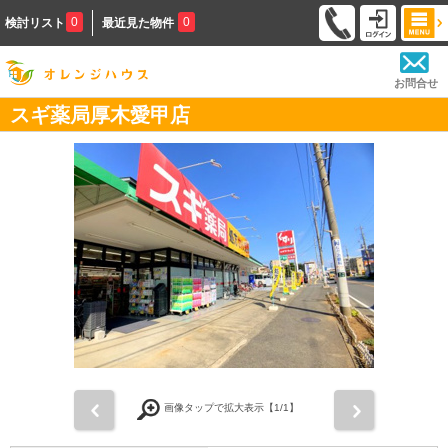
0
0
検討リスト
最近見た物件
お問合せ
スギ薬局厚木愛甲店
前
次
画像タップで拡大表示【
1
/1】