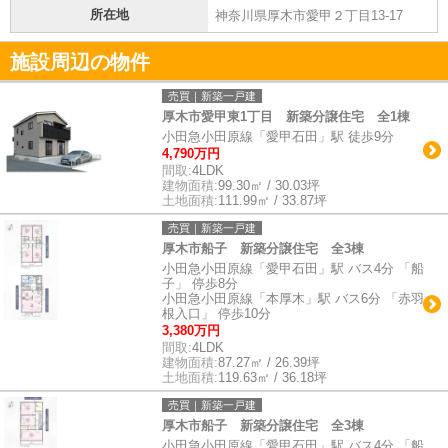
所在地
神奈川県厚木市愛甲２丁目13-17
施設周辺の物件
売買｜新築一戸建
厚木市愛甲東1丁目 新築分譲住宅 全1棟
小田急小田原線「愛甲石田」駅 徒歩9分
4,790万円
間取:
4LDK
建物面積:
99.30㎡ / 30.03坪
土地面積:
111.99㎡ / 33.87坪
売買｜新築一戸建
厚木市船子 新築分譲住宅 全3棟
小田急小田原線「愛甲石田」駅 バス4分 「船
子」 停歩8分
小田急小田原線「本厚木」駅 バス6分 「赤羽
根入口」 停歩10分
3,380万円
間取:
4LDK
建物面積:
87.27㎡ / 26.39坪
土地面積:
119.63㎡ / 36.18坪
売買｜新築一戸建
厚木市船子 新築分譲住宅 全3棟
小田急小田原線「愛甲石田」駅 バス4分 「船