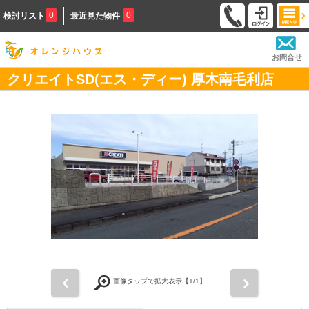
0
0
検討リスト
最近見た物件
お問合せ
クリエイトSD(エス・ディー) 厚木南毛利店
前
次
画像タップで拡大表示【
1
/1】