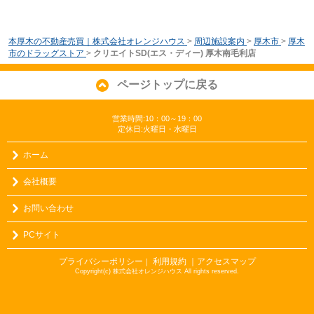
本厚木の不動産売買｜株式会社オレンジハウス
>
周辺施設案内
>
厚木市
>
厚木
市のドラッグストア
>
クリエイトSD(エス・ディー) 厚木南毛利店
ページトップに戻る
営業時間:10：00～19：00
定休日:火曜日・水曜日
ホーム
会社概要
お問い合わせ
PCサイト
プライバシーポリシー
利用規約
｜アクセスマップ
｜
Copyright(c) 株式会社オレンジハウス All rights reserved.