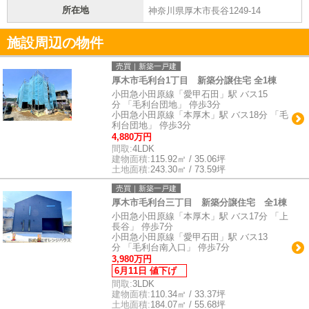
所在地
神奈川県厚木市長谷1249-14
施設周辺の物件
売買｜新築一戸建
厚木市毛利台1丁目 新築分譲住宅 全1棟
小田急小田原線「愛甲石田」駅 バス15
分 「毛利台団地」 停歩3分
小田急小田原線「本厚木」駅 バス18分 「毛
利台団地」 停歩3分
4,880万円
間取:
4LDK
建物面積:
115.92㎡ / 35.06坪
土地面積:
243.30㎡ / 73.59坪
売買｜新築一戸建
厚木市毛利台三丁目 新築分譲住宅 全1棟
小田急小田原線「本厚木」駅 バス17分 「上
長谷」 停歩7分
小田急小田原線「愛甲石田」駅 バス13
分 「毛利台南入口」 停歩7分
3,980万円
6月11日 値下げ
間取:
3LDK
建物面積:
110.34㎡ / 33.37坪
土地面積:
184.07㎡ / 55.68坪