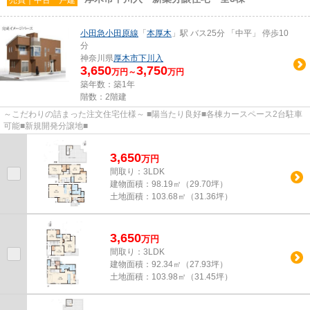
小田急小田原線
「
本厚木
」駅 バス25分 「中平」 停歩10
分
神奈川県
厚木市
下川入
3,650
3,750
万円～
万円
築年数：築1年
階数：2階建
～こだわりの詰まった注文住宅仕様～ ■陽当たり良好■各棟カースペース2台駐車
可能■新規開発分譲地■
3,650
万
円
間取り：3LDK
建物面積：
98.19㎡（29.70坪）
土地面積：
103.68㎡（31.36坪）
3,650
万
円
間取り：3LDK
建物面積：
92.34㎡（27.93坪）
土地面積：
103.98㎡（31.45坪）