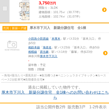
3,750
万
円
間取り：3LDK
建物面積：
101.75㎡（30.77坪）
土地面積：
102.74㎡（31.07坪）
厚木市下川入 新築分譲住宅 全1棟
売買｜新築一戸建
小田急小田原線
「
本厚木
」駅 バス31分 「坂本入口」 停
歩5分
相鉄本線
「
海老名
」駅 バス23分 「坂本入口」 停歩5分
相模線
「
原当麻
」駅 バス14分 「藤塚」 停歩23分
神奈川県
厚木市
下川入
-
築年数：予定
階数：2階建
～角地×陽当たり×通風良好～■食洗機つき■ペニンシュラタイプキッチン■カース
ペース2台駐車可■長期優良住宅■
過去に掲載していた物件です。
厚木市下川入 新築分譲住宅 全1棟へのお問い合わせはこち
ら
該当公開件数
2
件 販売数
3
戸
1-2
件表示