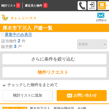
0
0
検討リスト
最近見た物件
お問合せ
厚木市下川入 戸建一覧
募集中のみ表示
2
該当物件
件
3
販売数
戸
さらに条件を絞り込む
物件リクエスト
チェックした物件をまとめて
検討リストに追加
お問い合わせ
厚木市下川入 新築分譲住宅 全3棟
売買｜中古一戸建