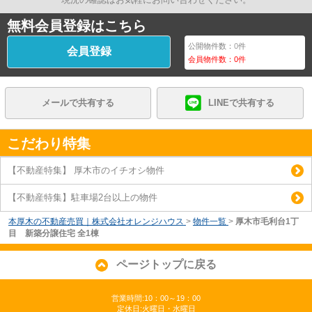
無料会員登録はこちら
公開物件数：
0
件
会員登録
会員物件数：
0
件
メールで共有する
LINEで共有する
こだわり特集
【不動産特集】 厚木市のイチオシ物件
【不動産特集】駐車場2台以上の物件
本厚木の不動産売買｜株式会社オレンジハウス
>
物件一覧
>
厚木市毛利台1丁
目 新築分譲住宅 全1棟
ページトップに戻る
営業時間:10：00～19：00
定休日:火曜日・水曜日