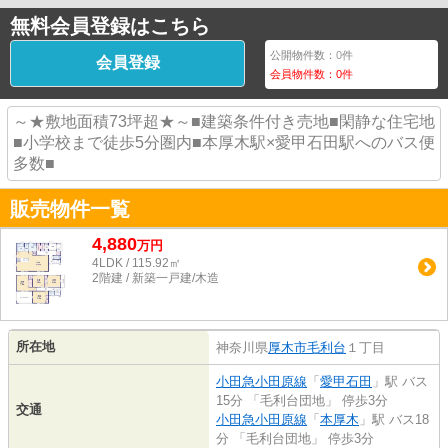
無料会員登録はこちら
公開物件数：
0
件
会員登録
会員物件数：
0
件
～★敷地面積73坪超★～■建築条件付き売地■閑静な住宅地
■小学校まで徒歩5分圏内■本厚木駅×愛甲石田駅へのバス便
多数■
販売物件一覧
4,880
万
円
4LDK / 115.92㎡
2階建 / 新築一戸建/木造
所在地
神奈川県
厚木市
毛利台
１丁目
小田急小田原線
「
愛甲石田
」駅 バス
15分 「毛利台団地」 停歩3分
交通
小田急小田原線
「
本厚木
」駅 バス18
分 「毛利台団地」 停歩3分