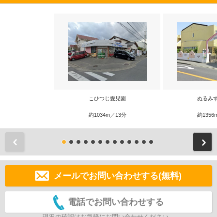
こひつじ愛児園
ぬるみ
約1034m／13分
約1356
前
メールでお問い合わせする(無料)
電話でお問い合わせする
現況の確認はお気軽にお問い合わせください。