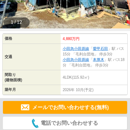
1 / 12
価格
4,880万円
小田急小田原線
「
愛甲石田
」駅 バス
15分 「毛利台団地」 停歩3分
交通
小田急小田原線
「
本厚木
」駅 バス18
分 「毛利台団地」 停歩3分
間取り
4LDK(115.92㎡)
(建物面積)
築年月
2026年 10月(予定)
メールでお問い合わせする(無料)
電話でお問い合わせする