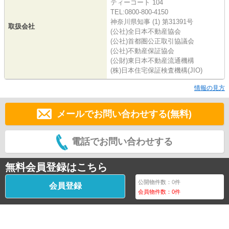
ティーコート 104
TEL:0800-800-4150
神奈川県知事 (1) 第31391号
取扱会社
(公社)全日本不動産協会
(公社)首都圏公正取引協議会
(公社)不動産保証協会
(公財)東日本不動産流通機構
(株)日本住宅保証検査機構(JIO)
情報の見方
メールでお問い合わせする(無料)
電話でお問い合わせする
無料会員登録はこちら
公開物件数：
0
件
会員登録
会員物件数：
0
件