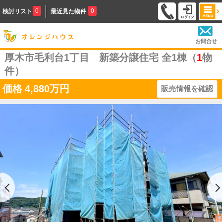
0
0
検討リスト
最近見た物件
お問合せ
厚木市毛利台1丁目 新築分譲住宅 全1棟（
1
物
件）
価格
4,880万円
販売情報を確認