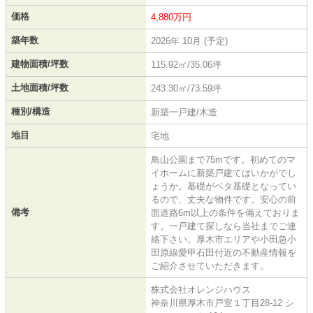
価格
4,880万円
築年数
2026年 10月 (予定)
建物面積/坪数
115.92㎡/35.06坪
土地面積/坪数
243.30㎡/73.59坪
種別/構造
新築一戸建/木造
地目
宅地
鳥山公園まで75mです。初めてのマ
イホームに新築戸建てはいかがでし
ょうか。基礎がベタ基礎となってい
るので、丈夫な物件です。安心の前
備考
面道路6m以上の条件を備えておりま
す。一戸建て探しなら当社までご連
絡下さい。厚木市エリアや小田急小
田原線愛甲石田付近の不動産情報を
ご紹介させていただきます。
株式会社オレンジハウス
神奈川県厚木市戸室１丁目28-12 シ