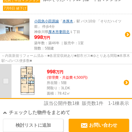
7月6日 値下げ
小田急小田原線
「
本厚木
」駅 バス10分 「そりだハイツ
前」 停歩4分
神奈川県
厚木市
妻田北
１丁目
998
万円
築年数：築46年 ｜販売中：
1室
階数：5階建
～内装新規リフォーム済み～■各居室収納あり■都市ガス■ゆとりある間取■本厚木
駅へのバス便多数■
998
万
円
(管理費・共益費 4,500円)
所在階：5階
間取り：3LDK
面積：78.42㎡
該当公開件数
1
棟 販売数
1
件
1-1
棟表示
チェックした物件をまとめて
検討リストに追加
お問い合わせ