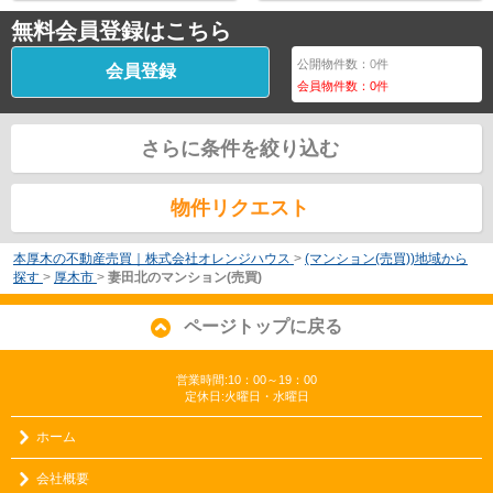
無料会員登録はこちら
公開物件数：
0
件
会員登録
会員物件数：
0
件
さらに条件を絞り込む
物件リクエスト
本厚木の不動産売買｜株式会社オレンジハウス
>
(マンション(売買))地域から
探す
>
厚木市
>
妻田北のマンション(売買)
ページトップに戻る
営業時間:10：00～19：00
定休日:火曜日・水曜日
ホーム
会社概要