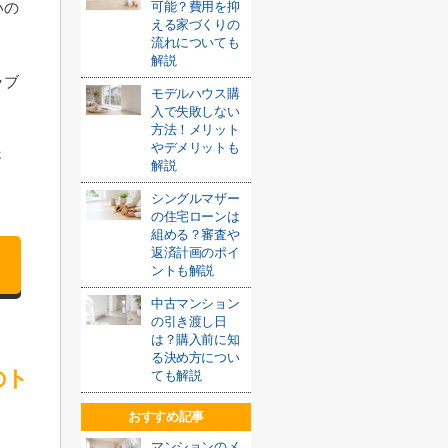
いの
可能？費用を抑
える家づくりの
流れについても
解説
ラブ
モデルハウス購
入で失敗しない
方法！メリット
やデメリットも
さ
解説
シングルマザー
の住宅ローンは
組める？審査や
返済計画のポイ
ントも解説
中古マンション
の引き渡し日
は？購入前に知
る決め方につい
のト
ても解説
おすすめ記事
マンションのメ