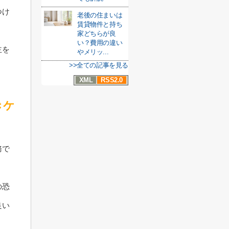
つけ
老後の住まいは
賃貸物件と持ち
家どちらが良
い？費用の違い
主を
やメリッ...
>>全ての記事を見る
XML
RSS2.0
きケ
務で
の恐
良い