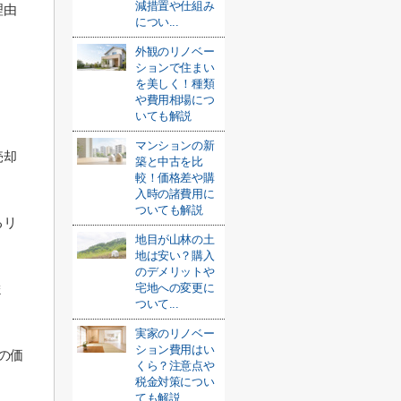
減措置や仕組み
理由
につい...
外観のリノベー
ションで住まい
を美しく！種類
や費用相場につ
いても解説
マンションの新
売却
築と中古を比
較！価格差や購
入時の諸費用に
ついても解説
るリ
地目が山林の土
地は安い？購入
のデメリットや
ま
宅地への変更に
ついて...
実家のリノベー
ション費用はい
の価
くら？注意点や
税金対策につい
ても解説