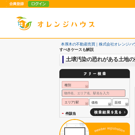
本厚木の不動産売買｜株式会社オレンジハ
すべきケースも解説
土壌汚染の恐れがある土地の
種別
エリア| 駅
価格
面積
-
件該当