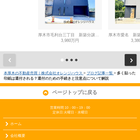
厚木市毛利台三丁目 新築分譲住宅 全1棟
厚木市愛名 新築
3,980万円
3,3
本厚木の不動産売買｜株式会社オレンジハウス
>
ブログ記事一覧
>
多く貼った
印紙は還付される？還付のための手続きと注意点について解説
ページトップに戻る
営業時間:10：00～19：00
定休日:火曜日・水曜日
ホーム
会社概要