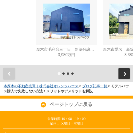
厚木市毛利台三丁目 新築分譲住宅 全1棟
厚木市愛名 新築
3,980万円
3,3
本厚木の不動産売買｜株式会社オレンジハウス
>
ブログ記事一覧
>
モデルハウ
ス購入で失敗しない方法！メリットやデメリットも解説
ページトップに戻る
営業時間:10：00～19：00
定休日:火曜日・水曜日