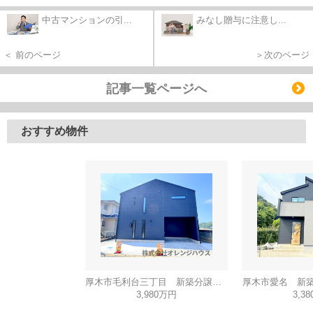
中古マンションの引...
みなし贈与に注意し...
＜ 前のページ
＞次のページ
記事一覧ページへ
おすすめ物件
厚木市毛利台三丁目 新築分譲住宅 全1棟
厚木市愛名 新築
3,980万円
3,3