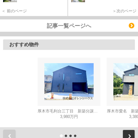
＜ 前のページ
＞次のページ
記事一覧ページへ
おすすめ物件
厚木市毛利台三丁目 新築分譲住宅 全1棟
厚木市愛名 新築
3,980万円
3,3