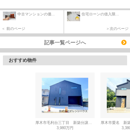
中古マンションの価...
住宅ローンの借入限...
＜ 前のページ
＞次のページ
記事一覧ページへ
おすすめ物件
厚木市毛利台三丁目 新築分譲住宅 全1棟
厚木市愛名 新築
3,980万円
3,3