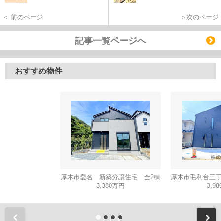
＜ 前のページ
＞次のページ
記事一覧ページへ
おすすめ物件
厚木市愛名 新築分譲住宅 全2棟
3,380万円
3,9