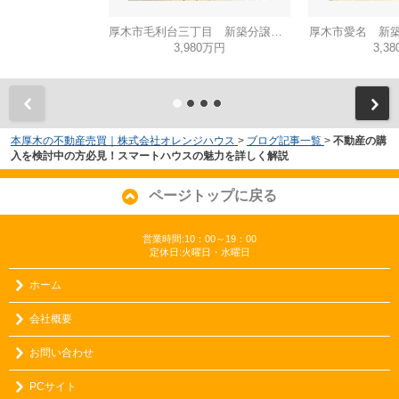
厚木市毛利台三丁目 新築分譲住宅 全1棟
厚木市愛名 新築
3,980万円
3,3
本厚木の不動産売買｜株式会社オレンジハウス
>
ブログ記事一覧
>
不動産の購
入を検討中の方必見！スマートハウスの魅力を詳しく解説
ページトップに戻る
営業時間:10：00～19：00
定休日:火曜日・水曜日
ホーム
会社概要
お問い合わせ
PCサイト