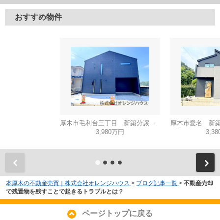
おすすめ物件
厚木市毛利台三丁目 新築分譲住宅 全1棟
厚木市愛名 新築
3,980万円
3,3
本厚木の不動産売買｜株式会社オレンジハウス
>
ブログ記事一覧
>
不動産売却
で残置物を残すことで起きるトラブルとは？
ページトップに戻る