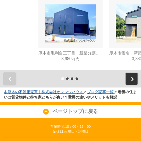
厚木市毛利台三丁目 新築分譲住宅 全1棟
厚木市愛名 新築
3,980万円
3,3
本厚木の不動産売買｜株式会社オレンジハウス
>
ブログ記事一覧
>
老後の住ま
いは賃貸物件と持ち家どちらが良い？費用の違いやメリットも解説
ページトップに戻る
営業時間:10：00～19：00
定休日:火曜日・水曜日