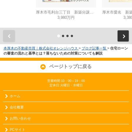
厚木市毛利台三丁目 新築分譲住宅 全1棟
厚木市愛名 新築
3,980万円
3,3
本厚木の不動産売買｜株式会社オレンジハウス
>
ブログ記事一覧
>
住宅ローン
の審査の流れと基準とは？落ちないための対策についても解説
ページトップに戻る
営業時間:10：00～19：00
定休日:火曜日・水曜日
ホーム
会社概要
お問い合わせ
PCサイト