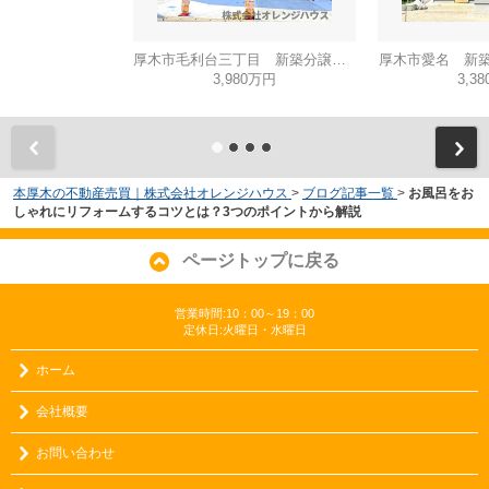
厚木市毛利台三丁目 新築分譲住宅 全1棟
厚木市愛名 新築
3,980万円
3,3
本厚木の不動産売買｜株式会社オレンジハウス
>
ブログ記事一覧
>
お風呂をお
しゃれにリフォームするコツとは？3つのポイントから解説
ページトップに戻る
営業時間:10：00～19：00
定休日:火曜日・水曜日
ホーム
会社概要
お問い合わせ