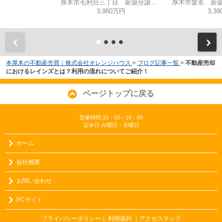
厚木市毛利台三丁目 新築分譲住宅 全1棟
厚木市愛名 新築
3,980万円
3,3
本厚木の不動産売買｜株式会社オレンジハウス
>
ブログ記事一覧
>
不動産売却
におけるレインズとは？利用の流れについてご紹介！
ページトップに戻る
営業時間:10：00～19：00
定休日:火曜日・水曜日
ホーム
会社概要
お問い合わせ
PCサイト
プライバシーポリシー
利用規約
｜アクセスマップ
｜