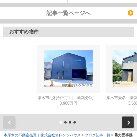
記事一覧ページへ
おすすめ物件
厚木市毛利台三丁目 新築分譲住宅 全1棟
厚木市愛名 新築
3,980万円
3,3
本厚木の不動産売買｜株式会社オレンジハウス
>
ブログ記事一覧
>
暴力団事務